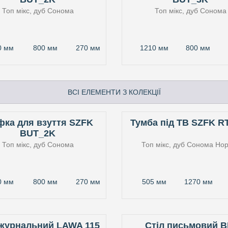
Топ мікс, дуб Сонома
Топ мікс, дуб Сонома
0 мм
800 мм
270 мм
1210 мм
800 мм
ВСІ ЕЛЕМЕНТИ З КОЛЕКЦІЇ
ка для взуття SZFK
Тумба під ТВ SZFK R
BUT_2K
Топ мікс, дуб Сонома
Топ мікс, дуб Сонома
Нор
0 мм
800 мм
270 мм
505 мм
1270 мм
 журнальний LAWA 115
Стіл письмовий B