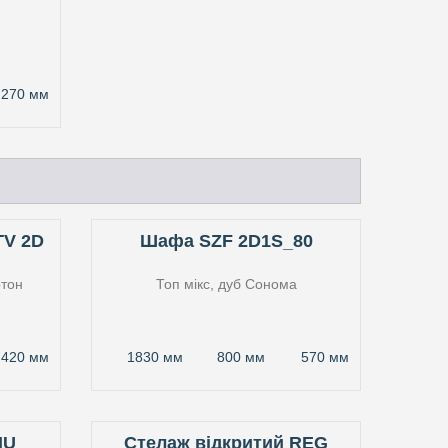
270 мм
TV 2D
Шафа SZF 2D1S_80
тон
Топ мікс, дуб Сонома
420 мм
1830 мм
800 мм
570 мм
IU
Стелаж відкритий REG