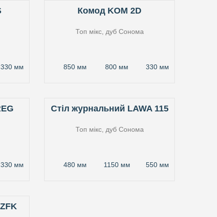
S
Комод KOM 2D
Топ мікс, дуб Сонома
330 мм
850 мм
800 мм
330 мм
REG
Стіл журнальний LAWA 115
Топ мікс, дуб Сонома
330 мм
480 мм
1150 мм
550 мм
SZFK