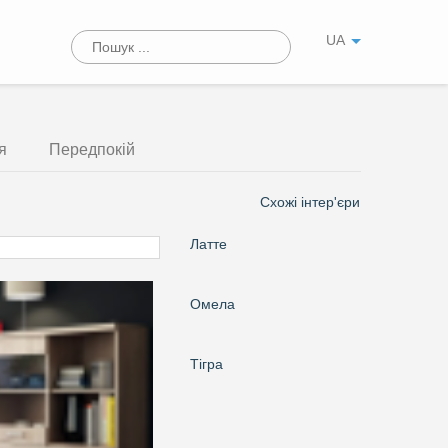
UA
я
Передпокій
Схожі інтер'єри
Латте
Омела
Тігра