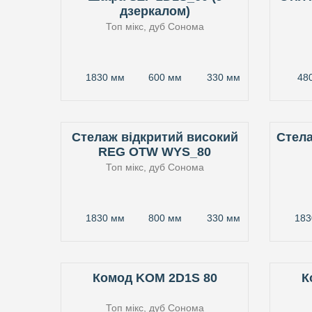
дзеркалом)
Топ мікс, дуб Сонома
1830 мм
600 мм
330 мм
48
Стелаж відкритий високий
Стел
REG OTW WYS_80
Топ мікс, дуб Сонома
1830 мм
800 мм
330 мм
183
Комод KOM 2D1S 80
К
Топ мікс, дуб Сонома