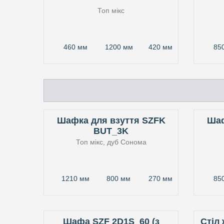
Топ мікс
460 мм
1200 мм
420 мм
85
Шафка для взуття SZFK
Шаф
BUT_3K
Топ мікс, дуб Сонома
1210 мм
800 мм
270 мм
85
Шафа SZF 2D1S_60 (з
Стіл