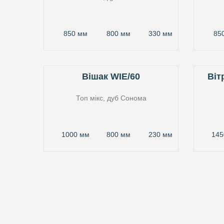
850 мм
800 мм
330 мм
85
Вішак WIE/60
Віт
Топ мікс, дуб Сонома
1000 мм
800 мм
230 мм
145