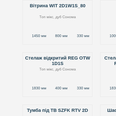
Вітрина WIT 2D1W1S_80
Топ мікс, дуб Сонома
1450 мм
800 мм
330 мм
100
Стелаж відкритий REG OTW
Стел
1D1S
Топ мікс, дуб Сонома
1830 мм
400 мм
330 мм
183
Тумба під ТВ SZFK RTV 2D
Шаф