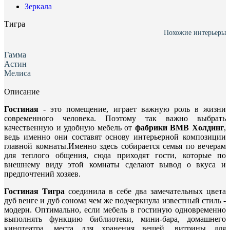
Зеркала
Тигра
Похожие интерьеры
Гамма
Астин
Мелиса
Описание
Гостиная
- это помещение, играет важную роль в жизни
современного человека. Поэтому так важно выбрать
качественную и удобную мебель от
фабрики ВМВ Холдинг
,
ведь именно они составят основу интерьерной композиции
главной комнаты.Именно здесь собирается семья по вечерам
для теплого общения, сюда приходят гости, которые по
внешнему виду этой комнаты сделают вывод о вкуса и
предпочтений хозяев.
Гостиная Тигра
соединила в себе два замечательных цвета
дуб венге и дуб cонома чем же подчеркнула известный стиль -
модерн. Оптимально, если мебель в гостиную одновременно
выполнять функцию библиотеки, мини-бара, домашнего
кинотеатра, места для хранения вещей, витрины для