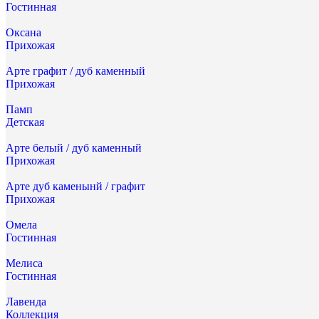
Гостинная
Оксана
Прихожая
Арте графит / дуб каменный
Прихожая
Памп
Детская
Арте белый / дуб каменный
Прихожая
Арте дуб каменынй / графит
Прихожая
Омела
Гостинная
Мелиса
Гостинная
Лавенда
Коллекция