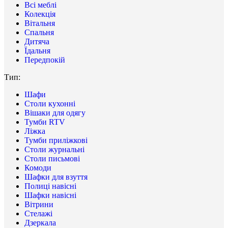
Всі меблі
Колекція
Вітальня
Спальня
Дитяча
Їдальня
Передпокій
Тип:
Шафи
Столи кухонні
Вішаки для одягу
Тумби RTV
Ліжка
Тумби приліжкові
Столи журнальні
Столи письмові
Комоди
Шафки для взуття
Полиці навісні
Шафки навісні
Вітрини
Стелажі
Дзеркала