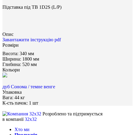
Підставка під ТВ 1D2S (L/Р)
Опис
Завантажити інструкцію pdf
Розміри
Висота:
340 мм
Ширина:
1800 мм
Глибина:
520 мм
Кольори
дуб Сонома / темне венге
Упаковка
Вага:
44 кг
К-сть пачок:
1 шт
Розроблено та підтримується
в компанії
32x32
Хто ми
Продукція