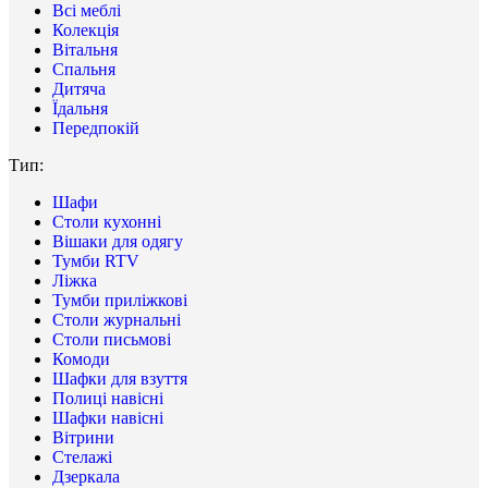
Всі меблі
Колекція
Вітальня
Спальня
Дитяча
Їдальня
Передпокій
Тип:
Шафи
Столи кухонні
Вішаки для одягу
Тумби RTV
Ліжка
Тумби приліжкові
Столи журнальні
Столи письмові
Комоди
Шафки для взуття
Полиці навісні
Шафки навісні
Вітрини
Стелажі
Дзеркала