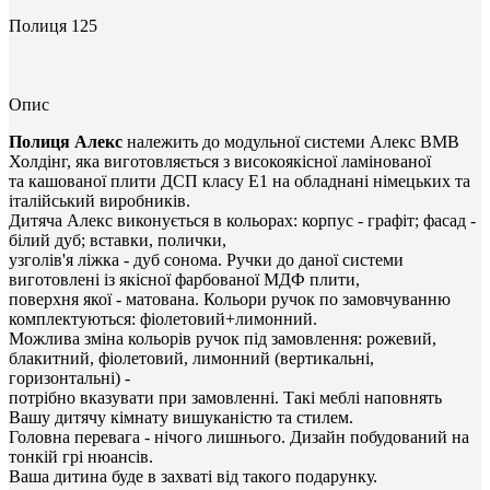
Полиця 125
Опис
Полиця Алекс
належить до модульної системи Алекс ВМВ
Холдінг, яка виготовляється з високоякісної ламінованої
та кашованої плити ДСП класу Е1 на обладнані німецьких та
італійський виробників.
Дитяча Алекс виконується в кольорах: корпус - графіт; фасад -
білий дуб; вставки, полички,
узголів'я ліжка - дуб сонома. Ручки до даної системи
виготовлені із якісної фарбованої МДФ плити,
поверхня якої - матована. Кольори ручок по замовчуванню
комплектуються: фіолетовий+лимонний.
Можлива зміна кольорів ручок під замовлення: рожевий,
блакитний, фіолетовий, лимонний (вертикальні,
горизонтальні) -
потрібно вказувати при замовленні. Такі меблі наповнять
Вашу дитячу кімнату вишуканістю та стилем.
Головна перевага - нічого лишнього. Дизайн побудований на
тонкій грі нюансів.
Ваша дитина буде в захваті від такого подарунку.